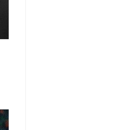
 31
par
.