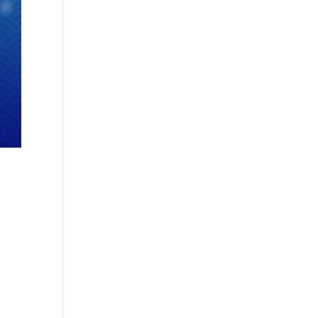
e
otos