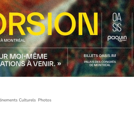
sis Immersion Montréal
énements Culturels
,
Photos
otre collaborateur, Martin Desbois, s’est rendu à Montréal pour faire 
ion présenté par Oasis Immersion. Voici son compte rendu et les photos