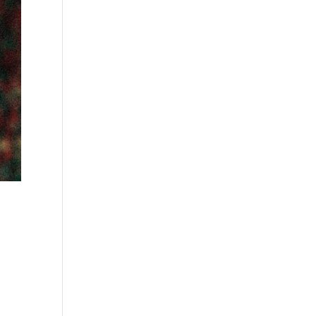
une
 de