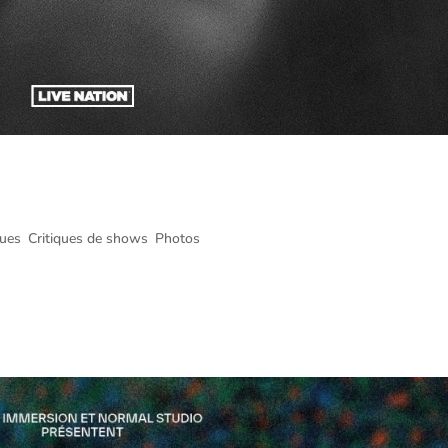
 World Tour @ Centre Bell, Montréal –
ques
,
Critiques de shows
,
Photos
ll, Montréal – 31 août 2024 Voici le compte rendu et les photos prises 
er Sex présenté par Evenko, Greenland et Live Nation au Centre Bell de..