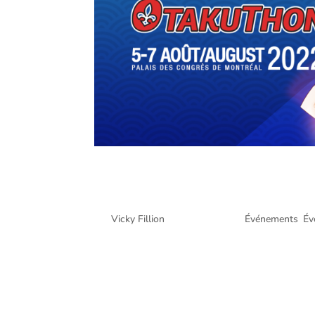
Otakuthon, festival d’ani
Montréal – 6 août 2022
par
Vicky Fillion
|
Août 16, 2022
|
Événements
,
Év
Otakuthon, festival d’anime de Montréal @ Palais
prises par Martin Desbois lors du Otakuthon qui 
Otakuthon...