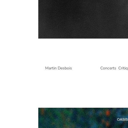
Cigarettes After Sex – X’s
août 2024
par
Martin Desbois
|
Sep 3, 2024
|
Concerts
,
Criti
Cigarettes After Sex – X’s World Tour @ Centre Be
Martin Desbois lors du spectacle de Cigarettes Aft