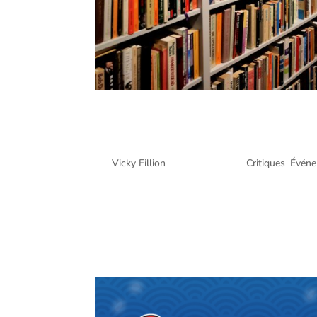
Stranger Than Kindness: N
Festival – Montréal @ 11 
par
Vicky Fillion
|
Août 18, 2022
|
Critiques
,
Évén
Stranger Than Kindness: Nick Cave l’Exposition 
photographe/journaliste, Martin Desbois, a visité l
compte rendu et...