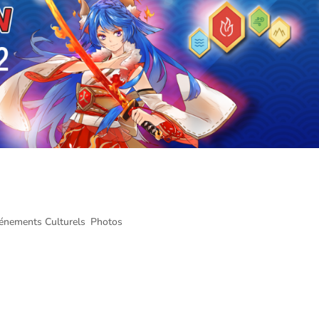
me de Montréal @ Palais des Congrès d
énements Culturels
,
Photos
 des Congrès de Montréal – 6 août 2022 Voici le compte rendu et les ph
prenait place au Palais des Congrès de Montréal du 5 au 7 août 2022.