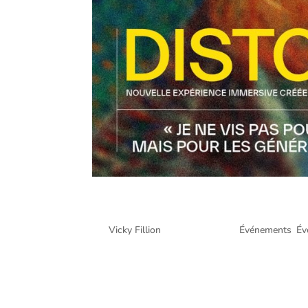
Van Gogh Distorsion @ Oa
par
Vicky Fillion
|
Août 30, 2022
|
Événements
,
Év
Van Gogh Distorsion @ Oasis Immersion Montréal N
visite immersive de l’exposition Van Gogh Distors
cette...