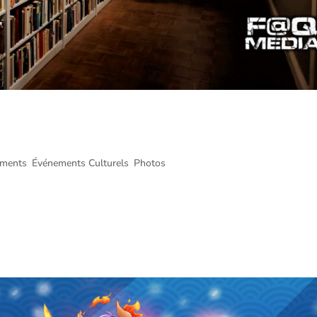
ick Cave l’Exposition @ Maison du
août 2022
ements
,
Événements Culturels
,
Photos
@ Maison du Festival – Montréal @ 11 août 2022 Notre
’exposition Stranger Than Kindness à propos de l’artiste Nick Cave. Voici