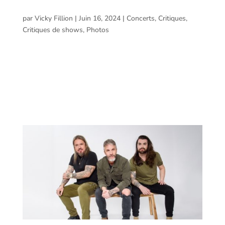
Amphithéâtre Cogeco, Trois-Rivières – 14 juin
2024
par
Vicky Fillion
|
Juin 16, 2024
|
Concerts
,
Critiques
,
Critiques de shows
,
Photos
The Australian Pink Floyd Show @ Amphithéâtre
Cogeco, Trois-Rivières – 14 juin 2024 Voici le compte
rendu de Jean-Daniel Poirier et les photos prises par
Vicky Fillion lors du spectacle de The Australian Pink
Floyd Show présenté à L’Amphithéâtre Cogeco de...