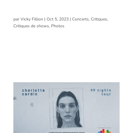
Zaz @ Amphithéâtre Cogeco, Trois-Rivières – 30
septembre 2023
par
Vicky Fillion
|
Oct 5, 2023
|
Concerts
,
Critiques
,
Critiques de shows
,
Photos
Zaz @ Amphithéâtre Cogeco, Trois-Rivières – 30
septembre 2023 Voici le compte rendu et les photos
prises par Vicky Fillion lors du spectacle de Zaz à
L’Amphithéâtre Cogeco de Trois-Rivières le 30 septembre
2023. Zaz Zaz, colorée et énergique C’est...