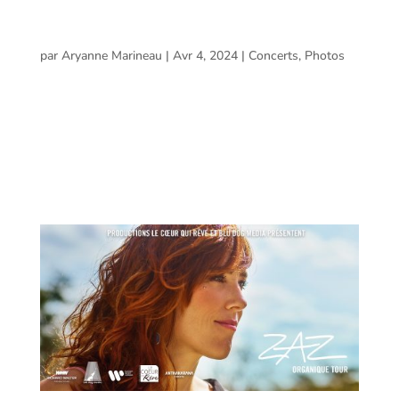
KAÏN//Justin Legacy @ L’Entité, Trois-Rivières –
29 mars 2024
par
Aryanne Marineau
|
Avr 4, 2024
|
Concerts
,
Photos
KAÏN//Justin Legacy @ L’Entité, Trois-Rivières – 29 mars
2024 Voici les photos prises par Aryanne Marineau lors
du spectacle de KAÏN à L’Entité de Trois-Rivières le 29
mars 2024 avec, en première partie Justin Legacy. Kaïn
Justin Legacy...