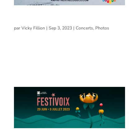
Charlotte Cardin @ Amphithéâtre Cogeco, Trois-
Rivières – 31 août 2023
par
Vicky Fillion
|
Sep 3, 2023
|
Concerts
,
Photos
Charlotte Cardin @ Amphithéâtre Cogeco, Trois-Rivières
– 31 août 2023 Voici les photos prises par Aryanne
Marineau lors du spectacle de Charlotte Cardin à
L’Amphithéâtre Cogeco de Trois-Rivières le 31 août 2023
et qui mettait également à l’affiche...