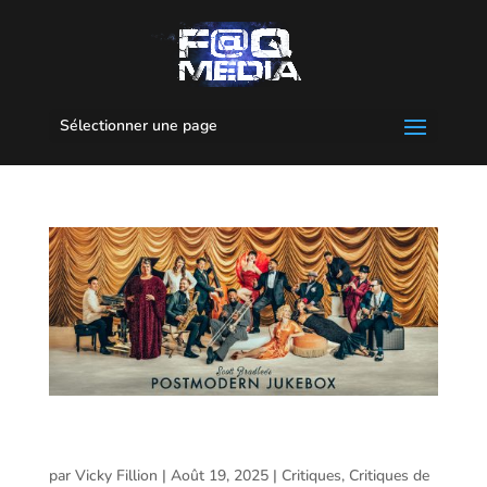
Sélectionner une page
PostModern Jukebox – Magic & Moonlight Tour @
Théâtre Rialto, Montréal – 24 juillet 2025
par
Vicky Fillion
|
Août 19, 2025
|
Critiques
,
Critiques de