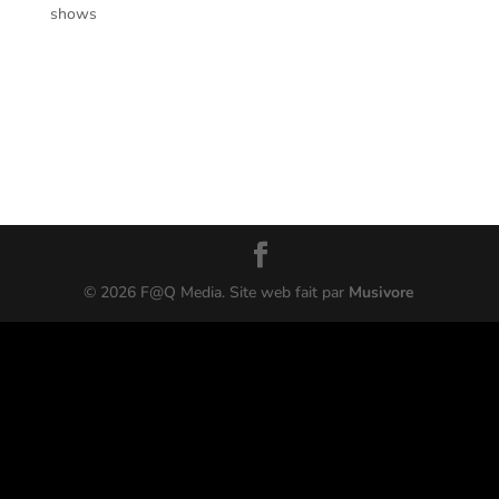
shows
PostModern Jukebox – Magic & Moonlight Tour @
Théâtre Rialto, Montréal – 24 juillet 2025 Voici le compte
rendu et quelques photos prises par Leslie Bravo lors du
spectacle de Postmodern Jukebox présenté par Modo
Live au Théâtre Rialto de Montréal le...
©
2026
F@Q Media. Site web fait par
Musivore