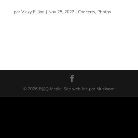
Standstills @ Place Bell, Laval – 20 novembre
2022
par
Vicky Fillion
|
Nov 25, 2022
|
Concerts
,
Photos
Three Days Grace//The Warning//The Standstills @ Place
Bell, Laval – 20 novembre 2022 Voici les photos prises
par Aryanne Marineau lors du spectacle de Three Days
Grace présenté par Heavy Montréal, Greenland
Productions et Live Nation à la Place Bell de Laval le...
©
2026
F@Q Media. Site web fait par
Musivore