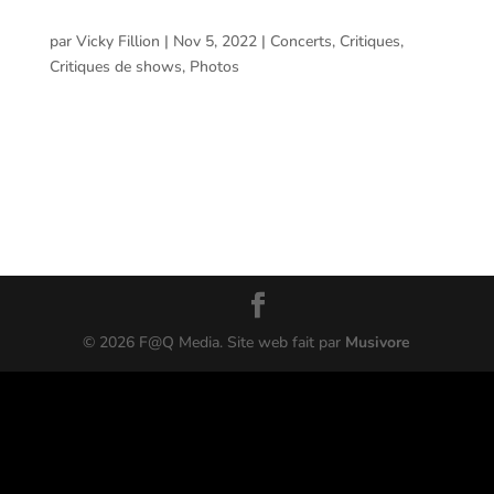
L’Anti-Bar & Spectacles, Québec – 4 novembre
2022
par
Vicky Fillion
|
Nov 5, 2022
|
Concerts
,
Critiques
,
Critiques de shows
,
Photos
Les Colocs-Ensemble, en trio acoustique @ L’Anti-Bar &
Spectacles, Québec – 4 novembre 2022 Voici le compte
rendu et les photos prises par Vicky Fillion lors du
spectacle de Les Colocs-Ensemble présenté par District
7 Production et Disques BG à...
©
2026
F@Q Media. Site web fait par
Musivore