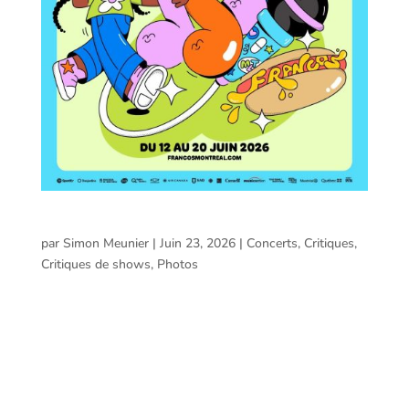
Francos de Montréal – Mercredi 17 juin 2026
par
Simon Meunier
|
Juin 23, 2026
|
Concerts
,
Critiques
,
Critiques de shows
,
Photos
Francos de Montréal – Mercredi 17 juin 2026 Voici le
compte rendu et les photos prises par Simon Meunier
St-Pierre lors de la soirée des Francos de Montréal le 17
juin 2026. Francos de Montréal 2026 — Soirée du 17 juin
La septième soirée des Francos s’est...