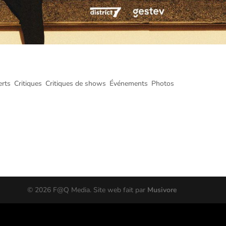
éotron, Québec – 14 avril 2026
erts
,
Critiques
,
Critiques de shows
,
Événements
,
Photos
l 2026 Voici le compte rendu et les photos prises par Jimmy St-Pierre
é par District 7 Production et Gestev au Centre Vidéotron de Québec le 
©
2026
F@Q Media. Site web fait par
Musivore