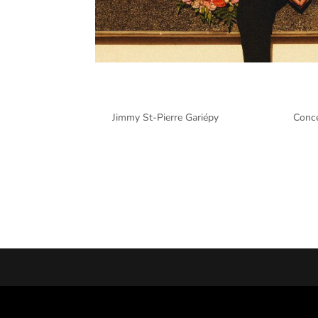
Paul Mirabel @ Centre Vid
par
Jimmy St-Pierre Gariépy
|
Avr 23, 2026
|
Conc
Paul Mirabel @ Centre Vidéotron, Québec – 14 avri
Gariépy lors du spectacle de Paul Mirabel présent
avril 2026....