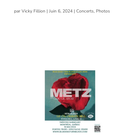
Fairmount, Montréal – 18 mai 2024
par
Vicky Fillion
|
Juin 6, 2024
|
Concerts
,
Photos
Lords Of Acid // Praga Khan @ Théâtre Fairmount,
Montréal – 18 mai 2024 Voici les photos prises par
Cherry Lesly lors du spectacle de Lords Of Acid et Praga
Khan présenté par Blue Skies Turn Black & Ciel Noir au
Théâtre Fairmount de Montréal le 18 mai 2024....