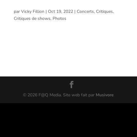
Celebration @ Palais Montcalm, Québec – 14
octobre 2022
par
Vicky Fillion
|
Oct 19, 2022
|
Concerts
,
Critiques
,
Critiques de shows
,
Photos
A New World: Quebec City, Anniversary Celebration @
Palais Montcalm, Québec – 14 octobre 2022 Voici le
compte rendu et les photos prises par Joé Lacerte lors
du spectacle de A New World: intimate music from Final
Fantasy à Palais Montacalm de Québec le 14...
©
2026
F@Q Media. Site web fait par
Musivore