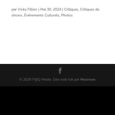
Pub Royal – La Comédie Musicale des Cowboys
Fringants @ Trois-Rivières
par
Vicky Fillion
|
Mai 30, 2024
|
Critiques
,
Critiques de
shows
,
Événements Culturels
,
Photos
Pub Royal – La Comédie Musicale des Cowboys
Fringants @ Trois-Rivières Voici le compte rendu et les
photos prises par Vicky Fillion lors de la comédie
musicale Pub Royal présentée à L’Amphithéâtre Cogeco
de Trois-Rivières le 29 mai 2024. PUB ROYAL,...
©
2026
F@Q Media. Site web fait par
Musivore